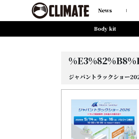
News
Body kit
All Items
80HARRIER-Balena-
MAZDA CX-8 -Balena-
MAZDA CX-5 -Balena-
C-HR
LAND CRUISER 150PRADO
LAND CRUISER 200
60HARRIER(Late Term)
60HARRIER(First Term)
50PRIUS
LEXUS NX300 F-SPORT
LEXUS LX570
All Items
CARGO PRO/カーゴプロ
GAISEN/凱旋
HOUOH/鳳凰
DEVGRU
ALIA LM-r
ALIA M-5
ALIA S-5
SWATT
Forte
BurjAL【Forged】
TEJAS【Forged】
%e3%82%b8%
ジャパントラックショー20