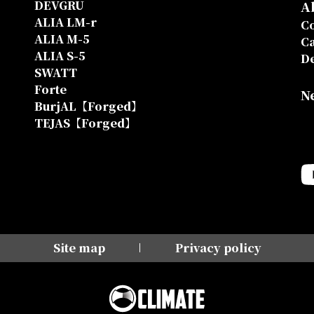
DEVGRU
A
ALIA LM-r
Co
ALIA M-5
Ca
ALIA S-5
D
SWATT
Forte
N
BurjAL【Forged】
TEJAS【Forged】
Site map
Privacy policy