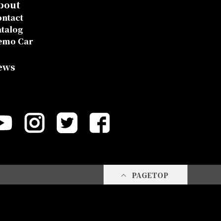
bout
ntact
talog
emo Car
ews
PAGETOP