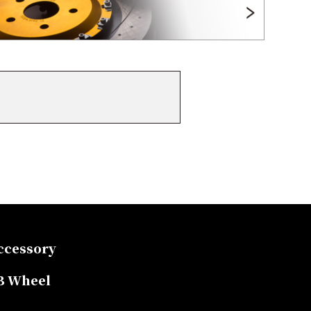
ccessory
B Wheel