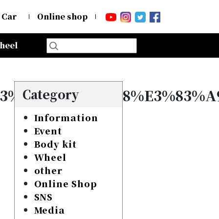
 Car
Online shop
heel
3%b3%e3%83%88%e3%83%a
Category
Information
Event
Body kit
Wheel
other
Online Shop
SNS
Media