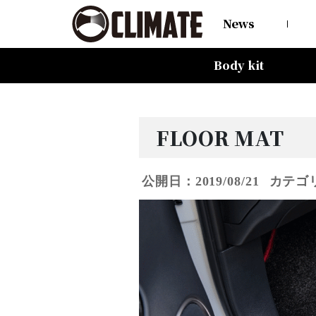
News
Body kit
All Items
80HARRIER-Balena-
MAZDA CX-8 -Balena-
MAZDA CX-5 -Balena-
C-HR
LAND CRUISER 150PRADO
LAND CRUISER 200
60HARRIER(Late Term)
60HARRIER(First Term)
50PRIUS
LEXUS NX300 F-SPORT
LEXUS LX570
All Items
CARGO PRO/カーゴプロ
GAISEN/凱旋
HOUOH/鳳凰
DEVGRU
ALIA LM-r
ALIA M-5
ALIA S-5
SWATT
Forte
BurjAL【Forged】
TEJAS【Forged】
FLOOR MAT
公開日：2019/08/21
カテゴ