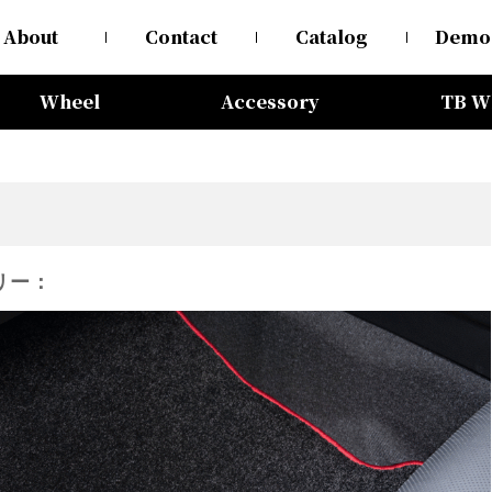
About
Contact
Catalog
Demo
Wheel
Accessory
TB W
リー：