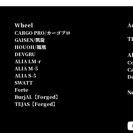
Wheel
A
CARGO PRO/カーゴプロ
T
GAISEN/凱旋
HOUOH/鳳凰
DEVGRU
A
ALIA LM-r
Co
ALIA M-5
Ca
ALIA S-5
D
SWATT
Forte
N
BurjAL【Forged】
TEJAS【Forged】