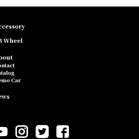
ccessory
B Wheel
bout
ntact
talog
emo Car
ews