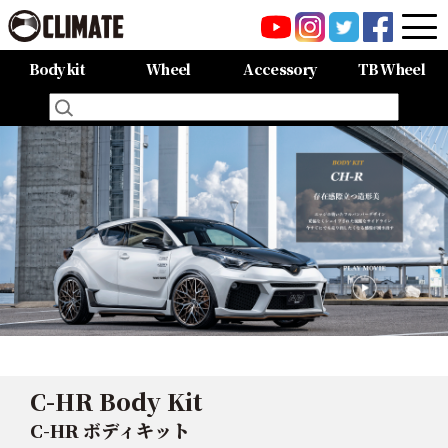
Body kit
Wheel
Accessory
TB Wheel
All Items
80HARRIER-Balena-
MAZDA CX-8 -Balena-
MAZDA CX-5 -Balena-
C-HR
LAND CRUISER 150PRADO
LAND CRUISER 200
60HARRIER(Late Term)
60HARRIER(First Term)
50PRIUS
LEXUS NX300 F-SPORT
LEXUS LX570
All Items
CARGO PRO/カーゴプロ
GAISEN/凱旋
HOUOH/鳳凰
DEVGRU
ALIA LM-r
ALIA M-5
ALIA S-5
SWATT
Forte
BurjAL【Forged】
TEJAS【Forged】
C-HR Body Kit
C-HR ボディキット