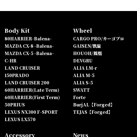
Body Kit
Wheel
80HARRIER-Balena-
CARGO PRO/カーゴプロ
MAZDA CX-8 -Balena-
GAISEN/凱旋
MAZDA CX-5 -Balena-
HOUOH/鳳凰
C-HR
DEVGRU
LAND CRUISER
ALIA LM-r
150PRADO
ALIA M-5
LAND CRUISER 200
ALIA S-5
60HARRIER(Late Term)
SWATT
60HARRIER(First Term)
Forte
50PRIUS
BurjAL【Forged】
LEXUS NX300 F-SPORT
TEJAS【Forged】
LEXUS LX570
Accessory
News