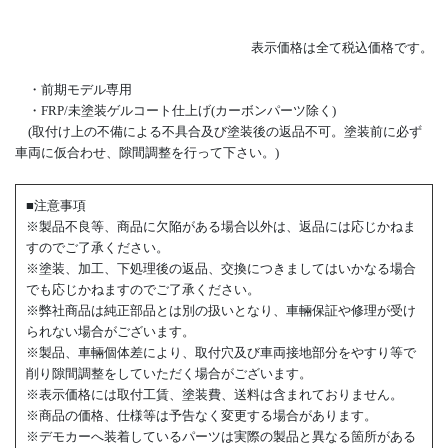
表示価格は全て税込価格です。
・前期モデル専用
・FRP/未塗装ゲルコート仕上げ(カーボンパーツ除く)
(取付け上の不備による不具合及び塗装後の返品不可。塗装前に必ず
車両に仮合わせ、隙間調整を行って下さい。)
■注意事項
※製品不良等、商品に欠陥がある場合以外は、返品には応じかねま
すのでご了承ください。
※塗装、加工、下処理後の返品、交換につきましてはいかなる場合
でも応じかねますのでご了承ください。
※弊社商品は純正部品とは別の扱いとなり、車輛保証や修理が受け
られない場合がございます。
※製品、車輛個体差により、取付穴及び車両接地部分をやすり等で
削り隙間調整をしていただく場合がございます。
※表示価格には取付工賃、塗装費、送料は含まれておりません。
※商品の価格、仕様等は予告なく変更する場合があります。
※デモカーへ装着しているパーツは実際の製品と異なる箇所がある