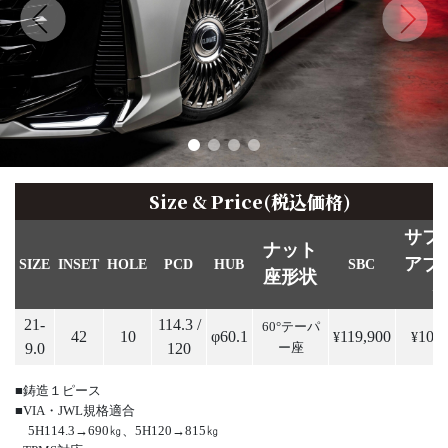
Size & Price(税込価格)
サフ
ナット
アブ
SIZE
INSET
HOLE
PCD
HUB
SBC
座形状
21-
114.3 /
60°テーパ
42
10
φ60.1
119,900
108,
¥
¥
9.0
120
ー座
■鋳造１ピース
■VIA・JWL規格適合
5H114.3→690㎏、5H120→815㎏