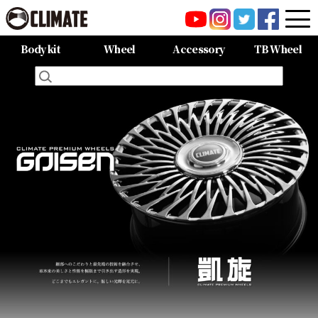
Body kit
Wheel
Accessory
TB Wheel
All Items
80HARRIER-Balena-
MAZDA CX-8 -Balena-
MAZDA CX-5 -Balena-
C-HR
LAND CRUISER 150PRADO
LAND CRUISER 200
60HARRIER(Late Term)
60HARRIER(First Term)
50PRIUS
LEXUS NX300 F-SPORT
LEXUS LX570
All Items
CARGO PRO/カーゴプロ
GAISEN/凱旋
HOUOH/鳳凰
DEVGRU
ALIA LM-r
ALIA M-5
ALIA S-5
SWATT
Forte
BurjAL【Forged】
TEJAS【Forged】