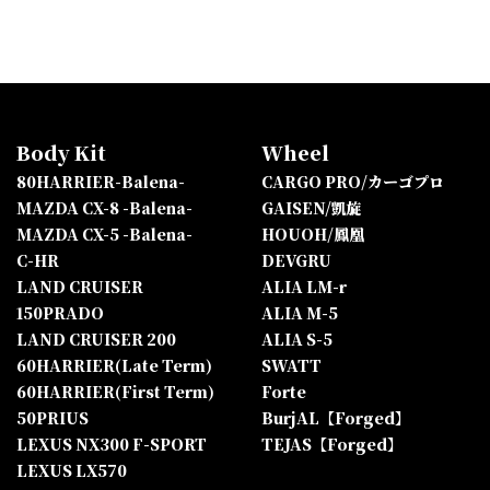
Body Kit
Wheel
80HARRIER-Balena-
CARGO PRO/カーゴプロ
MAZDA CX-8 -Balena-
GAISEN/凱旋
MAZDA CX-5 -Balena-
HOUOH/鳳凰
C-HR
DEVGRU
LAND CRUISER
ALIA LM-r
150PRADO
ALIA M-5
LAND CRUISER 200
ALIA S-5
60HARRIER(Late Term)
SWATT
60HARRIER(First Term)
Forte
50PRIUS
BurjAL【Forged】
LEXUS NX300 F-SPORT
TEJAS【Forged】
LEXUS LX570