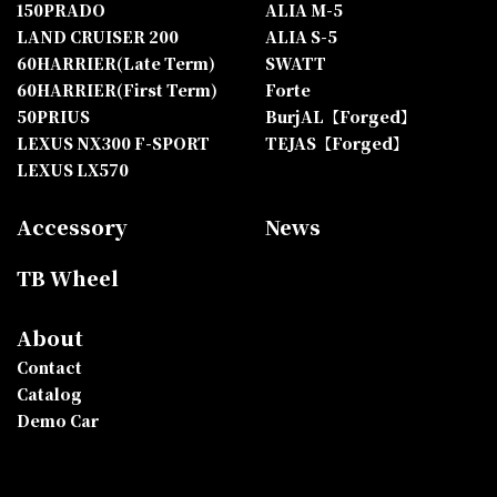
150PRADO
ALIA M-5
LAND CRUISER 200
ALIA S-5
60HARRIER(Late Term)
SWATT
60HARRIER(First Term)
Forte
50PRIUS
BurjAL【Forged】
LEXUS NX300 F-SPORT
TEJAS【Forged】
LEXUS LX570
Accessory
News
TB Wheel
About
Contact
Catalog
Demo Car