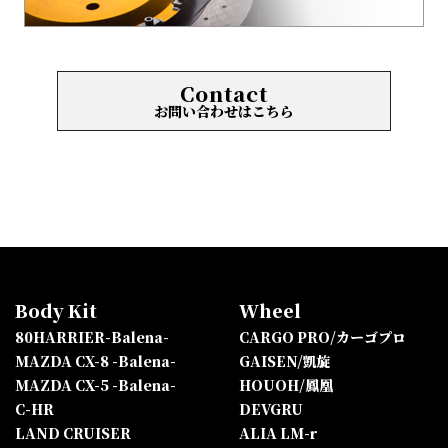
Contact
お問い合わせはこちら
Body Kit
Wheel
80HARRIER-Balena-
CARGO PRO/カーゴプロ
MAZDA CX-8 -Balena-
GAISEN/凱旋
MAZDA CX-5 -Balena-
HOUOH/鳳凰
C-HR
DEVGRU
LAND CRUISER
ALIA LM-r