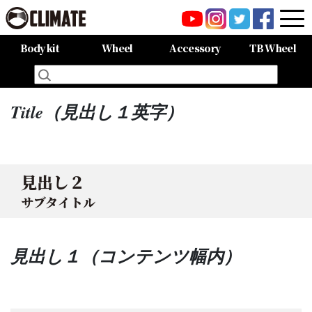
Body kit
Wheel
Accessory
TB Wheel
All Items
80HARRIER-Balena-
MAZDA CX-8 -Balena-
MAZDA CX-5 -Balena-
C-HR
LAND CRUISER 150PRADO
LAND CRUISER 200
60HARRIER(Late Term)
60HARRIER(First Term)
50PRIUS
LEXUS NX300 F-SPORT
LEXUS LX570
All Items
CARGO PRO/カーゴプロ
GAISEN/凱旋
HOUOH/鳳凰
DEVGRU
ALIA LM-r
ALIA M-5
ALIA S-5
SWATT
Forte
BurjAL【Forged】
TEJAS【Forged】
Title（見出し１英字）
見出し２
サブタイトル
見出し１（コンテンツ幅内）