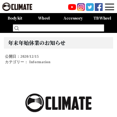
Body kit
Wheel
Accessory
TB Wheel
All Items
80HARRIER-Balena-
MAZDA CX-8 -Balena-
MAZDA CX-5 -Balena-
C-HR
LAND CRUISER 150PRADO
LAND CRUISER 200
60HARRIER(Late Term)
60HARRIER(First Term)
50PRIUS
LEXUS NX300 F-SPORT
LEXUS LX570
All Items
CARGO PRO/カーゴプロ
GAISEN/凱旋
HOUOH/鳳凰
DEVGRU
ALIA LM-r
ALIA M-5
ALIA S-5
SWATT
Forte
BurjAL【Forged】
TEJAS【Forged】
年末年始休業のお知らせ
公開日：2020/12/15
カテゴリー：
Information