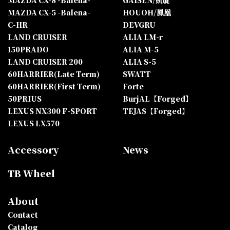
MAZDA CX-5 -Balena-
HOUOH/鳳凰
C-HR
DEVGRU
LAND CRUISER
ALIA LM-r
150PRADO
ALIA M-5
LAND CRUISER 200
ALIA S-5
60HARRIER(Late Term)
SWATT
60HARRIER(First Term)
Forte
50PRIUS
BurjAL【Forged】
LEXUS NX300 F-SPORT
TEJAS【Forged】
LEXUS LX570
Accessory
News
TB Wheel
About
Contact
Catalog