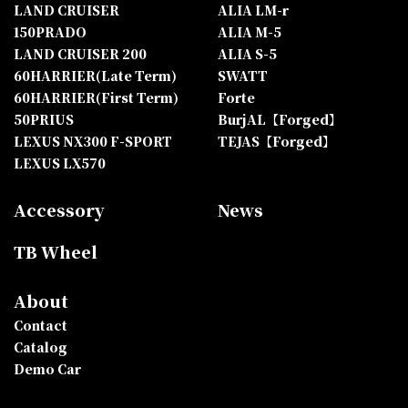
LAND CRUISER
ALIA LM-r
150PRADO
ALIA M-5
LAND CRUISER 200
ALIA S-5
60HARRIER(Late Term)
SWATT
60HARRIER(First Term)
Forte
50PRIUS
BurjAL【Forged】
LEXUS NX300 F-SPORT
TEJAS【Forged】
LEXUS LX570
Accessory
News
TB Wheel
About
Contact
Catalog
Demo Car