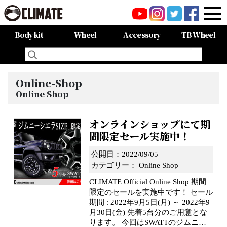
Body kit
Wheel
Accessory
TB Wheel
All Items
80HARRIER-Balena-
MAZDA CX-8 -Balena-
MAZDA CX-5 -Balena-
C-HR
LAND CRUISER 150PRADO
LAND CRUISER 200
60HARRIER(Late Term)
60HARRIER(First Term)
50PRIUS
LEXUS NX300 F-SPORT
LEXUS LX570
All Items
CARGO PRO/カーゴプロ
GAISEN/凱旋
HOUOH/鳳凰
DEVGRU
ALIA LM-r
ALIA M-5
ALIA S-5
SWATT
Forte
BurjAL【Forged】
TEJAS【Forged】
Online-Shop
Online Shop
オンラインショップにて期
間限定セール実施中！
公開日：2022/09/05
カテゴリー：
Online Shop
CLIMATE Official Online Shop 期間
限定のセールを実施中です！ セール
期間 : 2022年9月5日(月) ～ 2022年9
月30日(金) 先着5台分のご用意とな
ります。 今回はSWATTのジムニ…