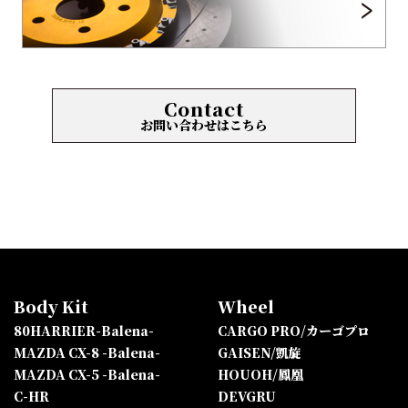
Contact
お問い合わせはこちら
Body Kit
Wheel
80HARRIER-Balena-
CARGO PRO/カーゴプロ
MAZDA CX-8 -Balena-
GAISEN/凱旋
MAZDA CX-5 -Balena-
HOUOH/鳳凰
C-HR
DEVGRU