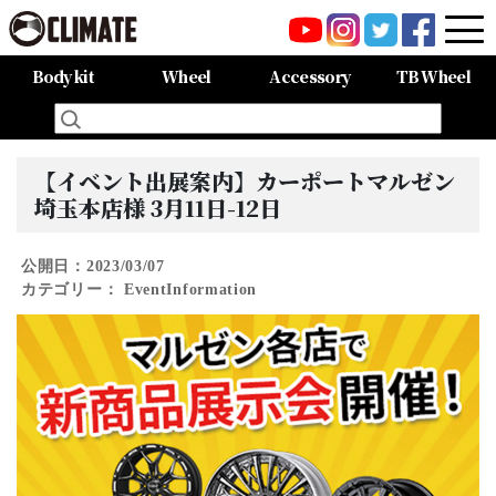
Body kit
Wheel
Accessory
TB Wheel
All Items
80HARRIER-Balena-
MAZDA CX-8 -Balena-
MAZDA CX-5 -Balena-
C-HR
LAND CRUISER 150PRADO
LAND CRUISER 200
60HARRIER(Late Term)
60HARRIER(First Term)
50PRIUS
LEXUS NX300 F-SPORT
LEXUS LX570
All Items
CARGO PRO/カーゴプロ
GAISEN/凱旋
HOUOH/鳳凰
DEVGRU
ALIA LM-r
ALIA M-5
ALIA S-5
SWATT
Forte
BurjAL【Forged】
TEJAS【Forged】
【イベント出展案内】カーポートマルゼン
埼玉本店様 3月11日-12日
公開日：2023/03/07
カテゴリー：
Event
Information