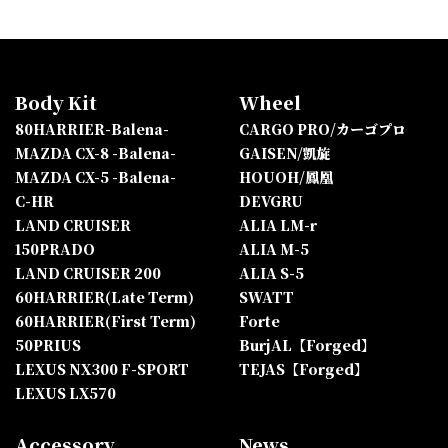
Body Kit
Wheel
80HARRIER-Balena-
CARGO PRO/カーゴプロ
MAZDA CX-8 -Balena-
GAISEN/凱旋
MAZDA CX-5 -Balena-
HOUOH/鳳凰
C-HR
DEVGRU
LAND CRUISER
ALIA LM-r
150PRADO
ALIA M-5
LAND CRUISER 200
ALIA S-5
60HARRIER(Late Term)
SWATT
60HARRIER(First Term)
Forte
50PRIUS
BurjAL【Forged】
LEXUS NX300 F-SPORT
TEJAS【Forged】
LEXUS LX570
Accessory
News