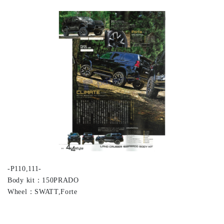
-P110,111-
Body kit：150PRADO
Wheel：SWATT,Forte