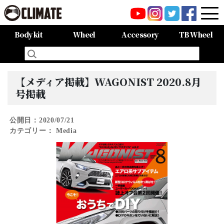
Body kit
Wheel
Accessory
TB Wheel
All Items
80HARRIER-Balena-
MAZDA CX-8 -Balena-
MAZDA CX-5 -Balena-
C-HR
LAND CRUISER 150PRADO
LAND CRUISER 200
60HARRIER(Late Term)
60HARRIER(First Term)
50PRIUS
LEXUS NX300 F-SPORT
LEXUS LX570
All Items
CARGO PRO/カーゴプロ
GAISEN/凱旋
HOUOH/鳳凰
DEVGRU
ALIA LM-r
ALIA M-5
ALIA S-5
SWATT
Forte
BurjAL【Forged】
TEJAS【Forged】
【メディア掲載】WAGONIST 2020.8月
号掲載
公開日：2020/07/21
カテゴリー：
Media