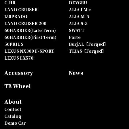
C-HR
DEVGRU
LAND CRUISER
ALIA LM-r
150PRADO
ALIA M-5
LAND CRUISER 200
ALIA S-5
60HARRIER(Late Term)
SWATT
60HARRIER(First Term)
Forte
50PRIUS
BurjAL【Forged】
LEXUS NX300 F-SPORT
TEJAS【Forged】
LEXUS LX570
Accessory
News
TB Wheel
About
Contact
Catalog
Demo Car