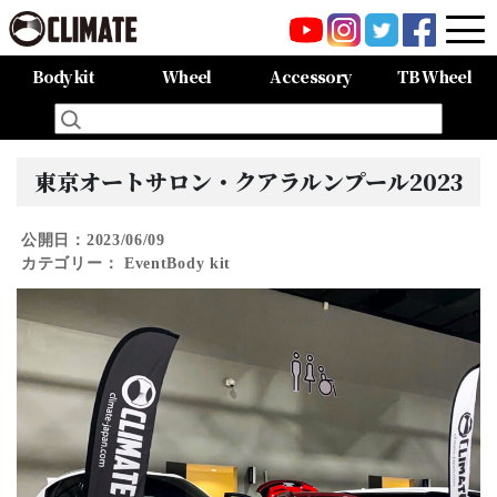
Body kit
Wheel
Accessory
TB Wheel
All Items
80HARRIER-Balena-
MAZDA CX-8 -Balena-
MAZDA CX-5 -Balena-
C-HR
LAND CRUISER 150PRADO
LAND CRUISER 200
60HARRIER(Late Term)
60HARRIER(First Term)
50PRIUS
LEXUS NX300 F-SPORT
LEXUS LX570
All Items
CARGO PRO/カーゴプロ
GAISEN/凱旋
HOUOH/鳳凰
DEVGRU
ALIA LM-r
ALIA M-5
ALIA S-5
SWATT
Forte
BurjAL【Forged】
TEJAS【Forged】
東京オートサロン・クアラルンプール2023
公開日：2023/06/09
カテゴリー：
Event
Body kit