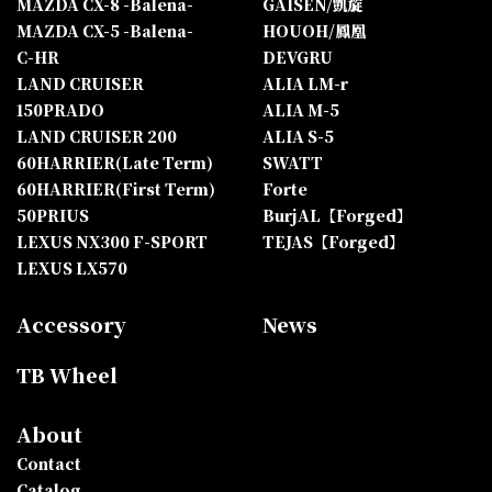
MAZDA CX-8 -Balena-
GAISEN/凱旋
MAZDA CX-5 -Balena-
HOUOH/鳳凰
C-HR
DEVGRU
LAND CRUISER
ALIA LM-r
150PRADO
ALIA M-5
LAND CRUISER 200
ALIA S-5
60HARRIER(Late Term)
SWATT
60HARRIER(First Term)
Forte
50PRIUS
BurjAL【Forged】
LEXUS NX300 F-SPORT
TEJAS【Forged】
LEXUS LX570
Accessory
News
TB Wheel
About
Contact
Catalog