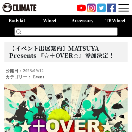
Body kit
Wheel
Accessory
TB Wheel
All Items
80HARRIER-Balena-
MAZDA CX-8 -Balena-
MAZDA CX-5 -Balena-
C-HR
LAND CRUISER 150PRADO
LAND CRUISER 200
60HARRIER(Late Term)
60HARRIER(First Term)
50PRIUS
LEXUS NX300 F-SPORT
LEXUS LX570
All Items
CARGO PRO/カーゴプロ
GAISEN/凱旋
HOUOH/鳳凰
DEVGRU
ALIA LM-r
ALIA M-5
ALIA S-5
SWATT
Forte
BurjAL【Forged】
TEJAS【Forged】
【イベント出展案内】MATSUYA
Presents 『☆＋OVER☆』参加決定！
公開日：2023/09/12
カテゴリー：
Event