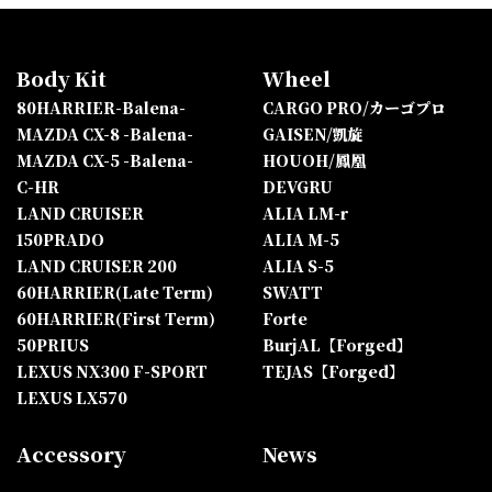
Body Kit
Wheel
80HARRIER-Balena-
CARGO PRO/カーゴプロ
MAZDA CX-8 -Balena-
GAISEN/凱旋
MAZDA CX-5 -Balena-
HOUOH/鳳凰
C-HR
DEVGRU
LAND CRUISER
ALIA LM-r
150PRADO
ALIA M-5
LAND CRUISER 200
ALIA S-5
60HARRIER(Late Term)
SWATT
60HARRIER(First Term)
Forte
50PRIUS
BurjAL【Forged】
LEXUS NX300 F-SPORT
TEJAS【Forged】
LEXUS LX570
Accessory
News