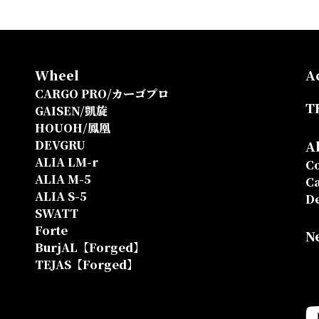
Wheel
A
CARGO PRO/カーゴプロ
T
GAISEN/凱旋
HOUOH/鳳凰
DEVGRU
A
ALIA LM-r
Co
ALIA M-5
Ca
ALIA S-5
D
SWATT
Forte
N
BurjAL【Forged】
TEJAS【Forged】