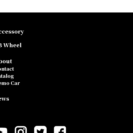
ccessory
B Wheel
bout
ntact
talog
emo Car
ews