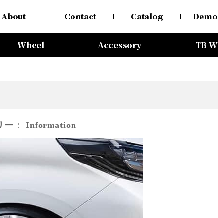
About
Contact
Catalog
Demo
Wheel
Accessory
TB W
リー：
Information