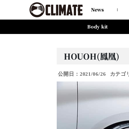
News
Body kit
All Items
80HARRIER-Balena-
MAZDA CX-8 -Balena-
MAZDA CX-5 -Balena-
C-HR
LAND CRUISER 150PRADO
LAND CRUISER 200
60HARRIER(Late Term)
60HARRIER(First Term)
50PRIUS
LEXUS NX300 F-SPORT
LEXUS LX570
All Items
CARGO PRO/カーゴプロ
GAISEN/凱旋
HOUOH/鳳凰
DEVGRU
ALIA LM-r
ALIA M-5
ALIA S-5
SWATT
Forte
BurjAL【Forged】
TEJAS【Forged】
HOUOH(鳳凰)
公開日：2021/06/26
カテゴ