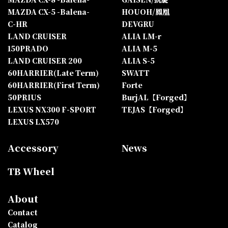
MAZDA CX-5 -Balena-
HOUOH/鳳凰
C-HR
DEVGRU
LAND CRUISER
ALIA LM-r
150PRADO
ALIA M-5
LAND CRUISER 200
ALIA S-5
60HARRIER(Late Term)
SWATT
60HARRIER(First Term)
Forte
50PRIUS
BurjAL【Forged】
LEXUS NX300 F-SPORT
TEJAS【Forged】
LEXUS LX570
Accessory
News
TB Wheel
About
Contact
Catalog