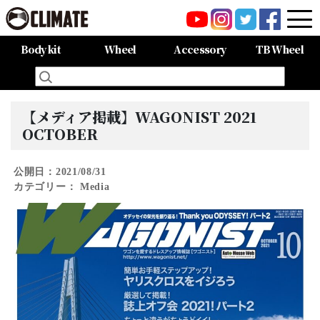
Body kit
Wheel
Accessory
TB Wheel
All Items
80HARRIER-Balena-
MAZDA CX-8 -Balena-
MAZDA CX-5 -Balena-
C-HR
LAND CRUISER 150PRADO
LAND CRUISER 200
60HARRIER(Late Term)
60HARRIER(First Term)
50PRIUS
LEXUS NX300 F-SPORT
LEXUS LX570
All Items
CARGO PRO/カーゴプロ
GAISEN/凱旋
HOUOH/鳳凰
DEVGRU
ALIA LM-r
ALIA M-5
ALIA S-5
SWATT
Forte
BurjAL【Forged】
TEJAS【Forged】
【メディア掲載】WAGONIST 2021
OCTOBER
公開日：2021/08/31
カテゴリー：
Media