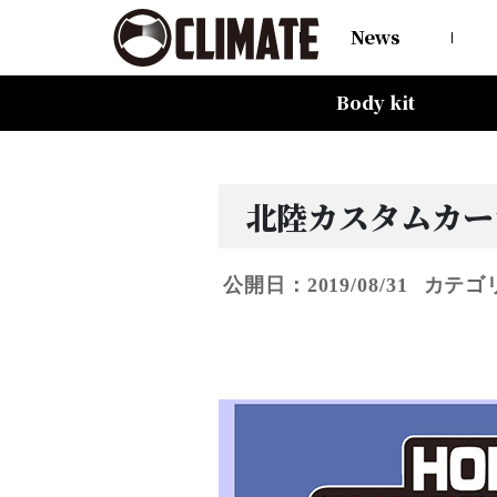
News
Body kit
All Items
80HARRIER-Balena-
MAZDA CX-8 -Balena-
MAZDA CX-5 -Balena-
C-HR
LAND CRUISER 150PRADO
LAND CRUISER 200
60HARRIER(Late Term)
60HARRIER(First Term)
50PRIUS
LEXUS NX300 F-SPORT
LEXUS LX570
All Items
CARGO PRO/カーゴプロ
GAISEN/凱旋
HOUOH/鳳凰
DEVGRU
ALIA LM-r
ALIA M-5
ALIA S-5
SWATT
Forte
BurjAL【Forged】
TEJAS【Forged】
北陸カスタムカーシ
公開日：2019/08/31
カテゴ