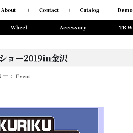
About
Contact
Catalog
Demo
Wheel
Accessory
TB W
ョー2019in金沢
リー：
Event