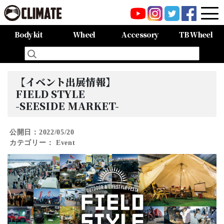
Body kit
Wheel
Accessory
TB Wheel
All Items
80HARRIER-Balena-
MAZDA CX-8 -Balena-
MAZDA CX-5 -Balena-
C-HR
LAND CRUISER 150PRADO
LAND CRUISER 200
60HARRIER(Late Term)
60HARRIER(First Term)
50PRIUS
LEXUS NX300 F-SPORT
LEXUS LX570
All Items
CARGO PRO/カーゴプロ
GAISEN/凱旋
HOUOH/鳳凰
DEVGRU
ALIA LM-r
ALIA M-5
ALIA S-5
SWATT
Forte
BurjAL【Forged】
TEJAS【Forged】
【イベント出展情報】
FIELD STYLE
-SEESIDE MARKET-
公開日：2022/05/20
カテゴリー：
Event