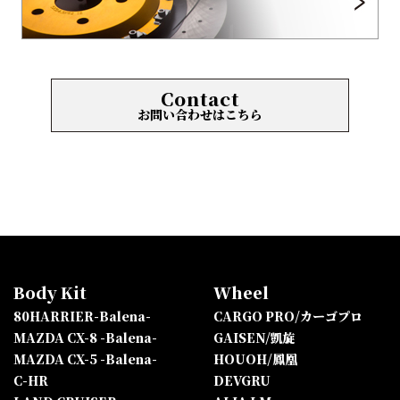
Contact
お問い合わせはこちら
Body Kit
Wheel
80HARRIER-Balena-
CARGO PRO/カーゴプロ
MAZDA CX-8 -Balena-
GAISEN/凱旋
MAZDA CX-5 -Balena-
HOUOH/鳳凰
C-HR
DEVGRU