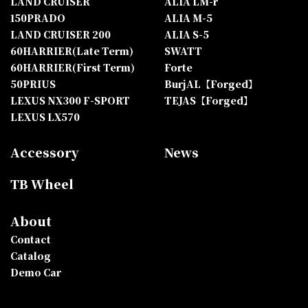
LAND CRUISER
ALIA LM-r
150PRADO
ALIA M-5
LAND CRUISER 200
ALIA S-5
60HARRIER(Late Term)
SWATT
60HARRIER(First Term)
Forte
50PRIUS
BurjAL【Forged】
LEXUS NX300 F-SPORT
TEJAS【Forged】
LEXUS LX570
Accessory
News
TB Wheel
About
Contact
Catalog
Demo Car