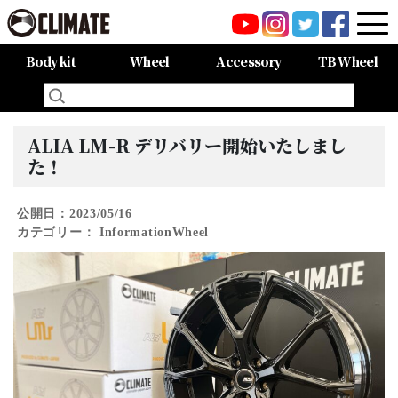
Body kit
Wheel
Accessory
TB Wheel
All Items
80HARRIER-Balena-
MAZDA CX-8 -Balena-
MAZDA CX-5 -Balena-
C-HR
LAND CRUISER 150PRADO
LAND CRUISER 200
60HARRIER(Late Term)
60HARRIER(First Term)
50PRIUS
LEXUS NX300 F-SPORT
LEXUS LX570
All Items
CARGO PRO/カーゴプロ
GAISEN/凱旋
HOUOH/鳳凰
DEVGRU
ALIA LM-r
ALIA M-5
ALIA S-5
SWATT
Forte
BurjAL【Forged】
TEJAS【Forged】
ALIA LM-R デリバリー開始いたしまし
た！
公開日：2023/05/16
カテゴリー：
Information
Wheel