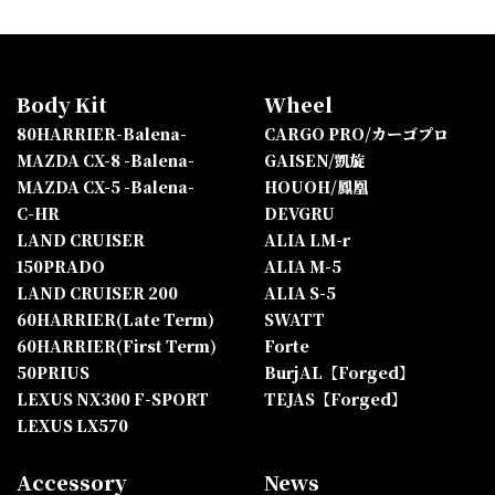
Body Kit
Wheel
80HARRIER-Balena-
CARGO PRO/カーゴプロ
MAZDA CX-8 -Balena-
GAISEN/凱旋
MAZDA CX-5 -Balena-
HOUOH/鳳凰
C-HR
DEVGRU
LAND CRUISER
ALIA LM-r
150PRADO
ALIA M-5
LAND CRUISER 200
ALIA S-5
60HARRIER(Late Term)
SWATT
60HARRIER(First Term)
Forte
50PRIUS
BurjAL【Forged】
LEXUS NX300 F-SPORT
TEJAS【Forged】
LEXUS LX570
Accessory
News