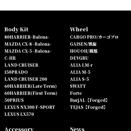
Body Kit
Wheel
80HARRIER-Balena-
CARGO PRO/カーゴプロ
MAZDA CX-8 -Balena-
GAISEN/凱旋
MAZDA CX-5 -Balena-
HOUOH/鳳凰
C-HR
DEVGRU
LAND CRUISER
ALIA LM-r
150PRADO
ALIA M-5
LAND CRUISER 200
ALIA S-5
60HARRIER(Late Term)
SWATT
60HARRIER(First Term)
Forte
50PRIUS
BurjAL【Forged】
LEXUS NX300 F-SPORT
TEJAS【Forged】
LEXUS LX570
Accessory
News