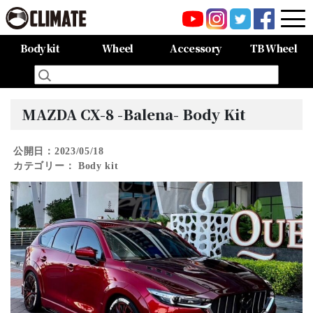
Body kit
Wheel
Accessory
TB Wheel
All Items
80HARRIER-Balena-
MAZDA CX-8 -Balena-
MAZDA CX-5 -Balena-
C-HR
LAND CRUISER 150PRADO
LAND CRUISER 200
60HARRIER(Late Term)
60HARRIER(First Term)
50PRIUS
LEXUS NX300 F-SPORT
LEXUS LX570
All Items
CARGO PRO/カーゴプロ
GAISEN/凱旋
HOUOH/鳳凰
DEVGRU
ALIA LM-r
ALIA M-5
ALIA S-5
SWATT
Forte
BurjAL【Forged】
TEJAS【Forged】
MAZDA CX-8 -Balena- Body Kit
公開日：2023/05/18
カテゴリー：
Body kit